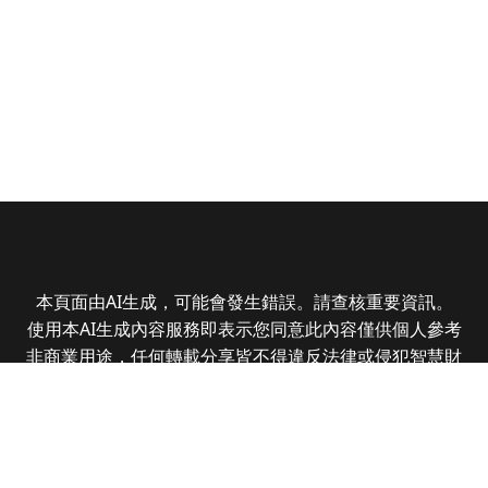
本頁面由AI生成，可能會發生錯誤。請查核重要資訊。
使用本AI生成內容服務即表示您同意此內容僅供個人參考
非商業用途，任何轉載分享皆不得違反法律或侵犯智慧財
產權，且您了解輸出內容可能不準確，所有爭議全曜財經
資訊股份有限公司保有最終解釋權
Copyright © 2025 CMoney Corporation. All rights