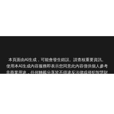
本頁面由AI生成，可能會發生錯誤。請查核重要資訊。
使用本AI生成內容服務即表示您同意此內容僅供個人參考
非商業用途，任何轉載分享皆不得違反法律或侵犯智慧財
產權，且您了解輸出內容可能不準確，所有爭議全曜財經
資訊股份有限公司保有最終解釋權
Copyright © 2025 CMoney Corporation. All rights
reserved.
|
隱私權政策