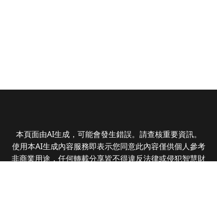
本頁面由AI生成，可能會發生錯誤。請查核重要資訊。
使用本AI生成內容服務即表示您同意此內容僅供個人參考
非商業用途，任何轉載分享皆不得違反法律或侵犯智慧財
產權，且您了解輸出內容可能不準確，所有爭議全曜財經
資訊股份有限公司保有最終解釋權
Copyright © 2025 CMoney Corporation. All rights