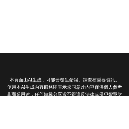
本頁面由AI生成，可能會發生錯誤。請查核重要資訊。
使用本AI生成內容服務即表示您同意此內容僅供個人參考
非商業用途，任何轉載分享皆不得違反法律或侵犯智慧財
產權，且您了解輸出內容可能不準確，所有爭議全曜財經
資訊股份有限公司保有最終解釋權
Copyright © 2025 CMoney Corporation. All rights