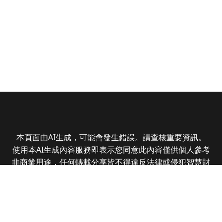
本頁面由AI生成，可能會發生錯誤。請查核重要資訊。
使用本AI生成內容服務即表示您同意此內容僅供個人參考
非商業用途，任何轉載分享皆不得違反法律或侵犯智慧財
產權，且您了解輸出內容可能不準確，所有爭議全曜財經
資訊股份有限公司保有最終解釋權
Copyright © 2025 CMoney Corporation. All rights