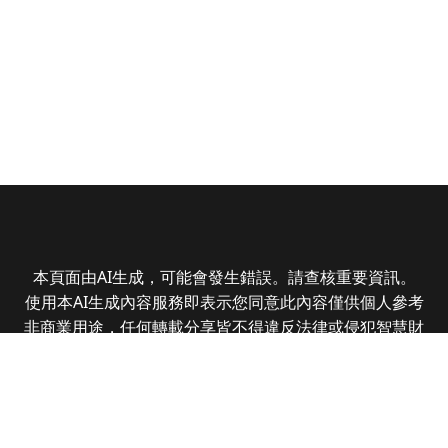
本頁面由AI生成，可能會發生錯誤。請查核重要資訊。
使用本AI生成內容服務即表示您同意此內容僅供個人參考
非商業用途，任何轉載分享皆不得違反法律或侵犯智慧財
產權，且您了解輸出內容可能不準確，所有爭議全曜財經
資訊股份有限公司保有最終解釋權
Copyright © 2025 CMoney Corporation. All rights