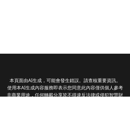
本頁面由AI生成，可能會發生錯誤。請查核重要資訊。
使用本AI生成內容服務即表示您同意此內容僅供個人參考
非商業用途，任何轉載分享皆不得違反法律或侵犯智慧財
產權，且您了解輸出內容可能不準確，所有爭議全曜財經
資訊股份有限公司保有最終解釋權
Copyright © 2025 CMoney Corporation. All rights