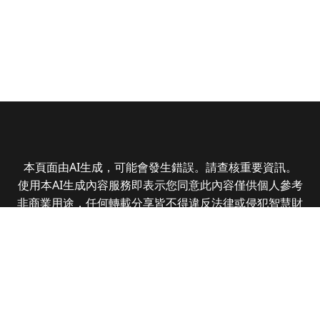
本頁面由AI生成，可能會發生錯誤。請查核重要資訊。
使用本AI生成內容服務即表示您同意此內容僅供個人參考
非商業用途，任何轉載分享皆不得違反法律或侵犯智慧財
產權，且您了解輸出內容可能不準確，所有爭議全曜財經
資訊股份有限公司保有最終解釋權
Copyright © 2025 CMoney Corporation. All rights
reserved.
|
隱私權政策