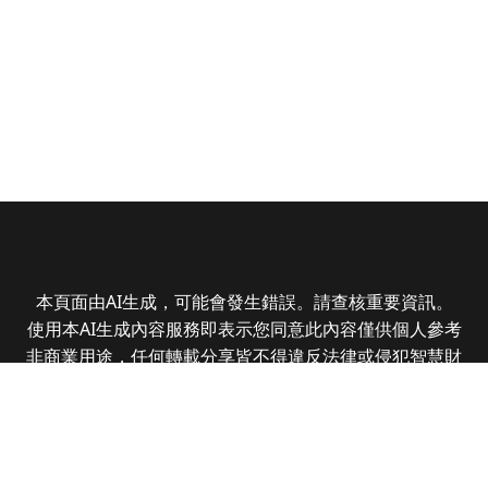
本頁面由AI生成，可能會發生錯誤。請查核重要資訊。
使用本AI生成內容服務即表示您同意此內容僅供個人參考
非商業用途，任何轉載分享皆不得違反法律或侵犯智慧財
產權，且您了解輸出內容可能不準確，所有爭議全曜財經
資訊股份有限公司保有最終解釋權
Copyright © 2025 CMoney Corporation. All rights