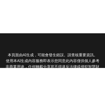
本頁面由AI生成，可能會發生錯誤。請查核重要資訊。
使用本AI生成內容服務即表示您同意此內容僅供個人參考
非商業用途，任何轉載分享皆不得違反法律或侵犯智慧財
產權，且您了解輸出內容可能不準確，所有爭議全曜財經
資訊股份有限公司保有最終解釋權
Copyright © 2025 CMoney Corporation. All rights
reserved.
|
隱私權政策