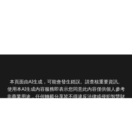
本頁面由AI生成，可能會發生錯誤。請查核重要資訊。
使用本AI生成內容服務即表示您同意此內容僅供個人參考
非商業用途，任何轉載分享皆不得違反法律或侵犯智慧財
產權，且您了解輸出內容可能不準確，所有爭議全曜財經
資訊股份有限公司保有最終解釋權
Copyright © 2025 CMoney Corporation. All rights