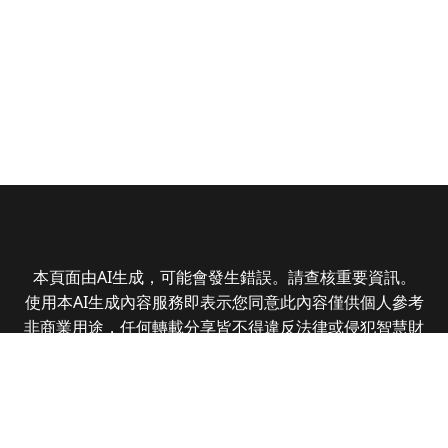
本頁面由AI生成，可能會發生錯誤。請查核重要資訊。
使用本AI生成內容服務即表示您同意此內容僅供個人參考
非商業用途，任何轉載分享皆不得違反法律或侵犯智慧財
產權，且您了解輸出內容可能不準確，所有爭議全曜財經
資訊股份有限公司保有最終解釋權
Copyright © 2025 CMoney Corporation. All rights