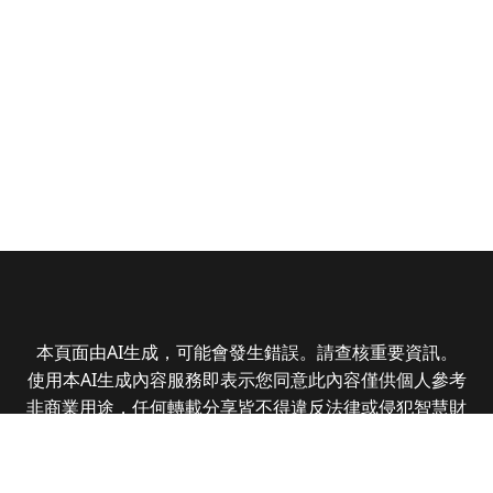
本頁面由AI生成，可能會發生錯誤。請查核重要資訊。
使用本AI生成內容服務即表示您同意此內容僅供個人參考
非商業用途，任何轉載分享皆不得違反法律或侵犯智慧財
產權，且您了解輸出內容可能不準確，所有爭議全曜財經
資訊股份有限公司保有最終解釋權