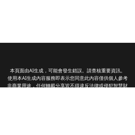
本頁面由AI生成，可能會發生錯誤。請查核重要資訊。
使用本AI生成內容服務即表示您同意此內容僅供個人參考
非商業用途，任何轉載分享皆不得違反法律或侵犯智慧財
產權，且您了解輸出內容可能不準確，所有爭議全曜財經
資訊股份有限公司保有最終解釋權
Copyright © 2025 CMoney Corporation. All rights
reserved.
|
隱私權政策