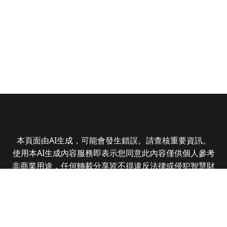
本頁面由AI生成，可能會發生錯誤。請查核重要資訊。
使用本AI生成內容服務即表示您同意此內容僅供個人參考
非商業用途，任何轉載分享皆不得違反法律或侵犯智慧財
產權，且您了解輸出內容可能不準確，所有爭議全曜財經
資訊股份有限公司保有最終解釋權
Copyright © 2025 CMoney Corporation. All rights