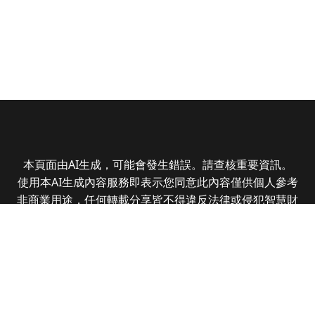
本頁面由AI生成，可能會發生錯誤。請查核重要資訊。
使用本AI生成內容服務即表示您同意此內容僅供個人參考
非商業用途，任何轉載分享皆不得違反法律或侵犯智慧財
產權，且您了解輸出內容可能不準確，所有爭議全曜財經
資訊股份有限公司保有最終解釋權
Copyright © 2025 CMoney Corporation. All rights
reserved.
|
隱私權政策