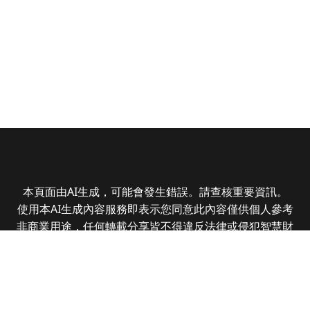
本頁面由AI生成，可能會發生錯誤。請查核重要資訊。
使用本AI生成內容服務即表示您同意此內容僅供個人參考
非商業用途，任何轉載分享皆不得違反法律或侵犯智慧財
產權，且您了解輸出內容可能不準確，所有爭議全曜財經
資訊股份有限公司保有最終解釋權
Copyright © 2025 CMoney Corporation. All rights