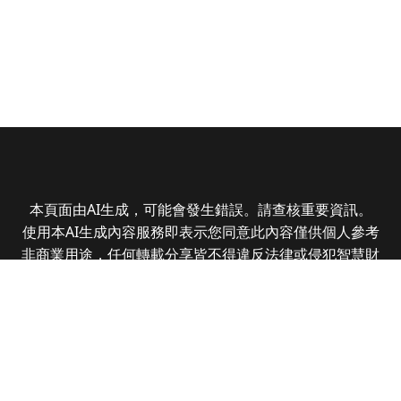
本頁面由AI生成，可能會發生錯誤。請查核重要資訊。
使用本AI生成內容服務即表示您同意此內容僅供個人參考
非商業用途，任何轉載分享皆不得違反法律或侵犯智慧財
產權，且您了解輸出內容可能不準確，所有爭議全曜財經
資訊股份有限公司保有最終解釋權
Copyright © 2025 CMoney Corporation. All rights
reserved.
|
隱私權政策