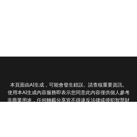
本頁面由AI生成，可能會發生錯誤。請查核重要資訊。
使用本AI生成內容服務即表示您同意此內容僅供個人參考
非商業用途，任何轉載分享皆不得違反法律或侵犯智慧財
產權，且您了解輸出內容可能不準確，所有爭議全曜財經
資訊股份有限公司保有最終解釋權
Copyright © 2025 CMoney Corporation. All rights