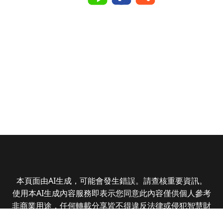
本頁面由AI生成，可能會發生錯誤。請查核重要資訊。
使用本AI生成內容服務即表示您同意此內容僅供個人參考
非商業用途，任何轉載分享皆不得違反法律或侵犯智慧財
產權，且您了解輸出內容可能不準確，所有爭議全曜財經