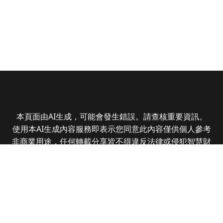
本頁面由AI生成，可能會發生錯誤。請查核重要資訊。
使用本AI生成內容服務即表示您同意此內容僅供個人參考
非商業用途，任何轉載分享皆不得違反法律或侵犯智慧財
產權，且您了解輸出內容可能不準確，所有爭議全曜財經
資訊股份有限公司保有最終解釋權
Copyright © 2025 CMoney Corporation. All rights
reserved.
|
隱私權政策