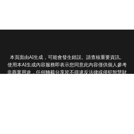
本頁面由AI生成，可能會發生錯誤。請查核重要資訊。
使用本AI生成內容服務即表示您同意此內容僅供個人參考
非商業用途，任何轉載分享皆不得違反法律或侵犯智慧財
產權，且您了解輸出內容可能不準確，所有爭議全曜財經
資訊股份有限公司保有最終解釋權
Copyright © 2025 CMoney Corporation. All rights
reserved.
|
隱私權政策