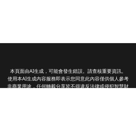
本頁面由AI生成，可能會發生錯誤。請查核重要資訊。
使用本AI生成內容服務即表示您同意此內容僅供個人參考
非商業用途，任何轉載分享皆不得違反法律或侵犯智慧財
產權，且您了解輸出內容可能不準確，所有爭議全曜財經
資訊股份有限公司保有最終解釋權
Copyright © 2025 CMoney Corporation. All rights
reserved.
|
隱私權政策