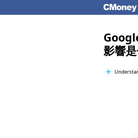
Goog
影響是
Understan