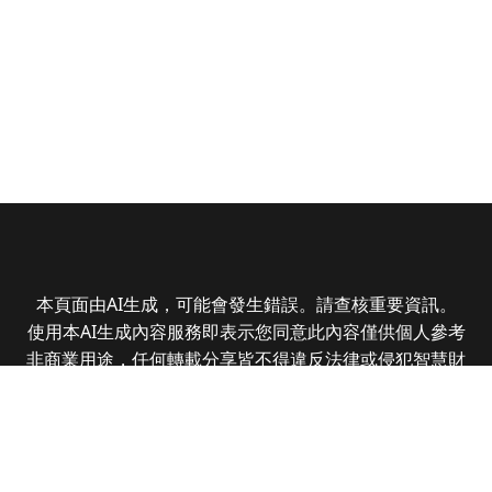
本頁面由AI生成，可能會發生錯誤。請查核重要資訊。
使用本AI生成內容服務即表示您同意此內容僅供個人參考
非商業用途，任何轉載分享皆不得違反法律或侵犯智慧財
產權，且您了解輸出內容可能不準確，所有爭議全曜財經
資訊股份有限公司保有最終解釋權
Copyright © 2025 CMoney Corporation. All rights