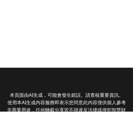
本頁面由AI生成，可能會發生錯誤。請查核重要資訊。
使用本AI生成內容服務即表示您同意此內容僅供個人參考
非商業用途，任何轉載分享皆不得違反法律或侵犯智慧財
產權，且您了解輸出內容可能不準確，所有爭議全曜財經
資訊股份有限公司保有最終解釋權