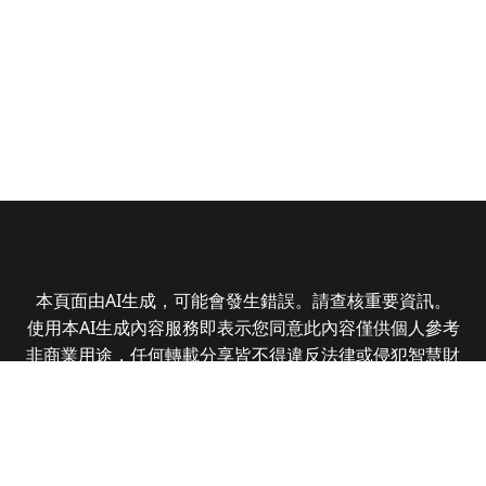
本頁面由AI生成，可能會發生錯誤。請查核重要資訊。
使用本AI生成內容服務即表示您同意此內容僅供個人參考
非商業用途，任何轉載分享皆不得違反法律或侵犯智慧財
產權，且您了解輸出內容可能不準確，所有爭議全曜財經
資訊股份有限公司保有最終解釋權
Copyright © 2025 CMoney Corporation. All rights