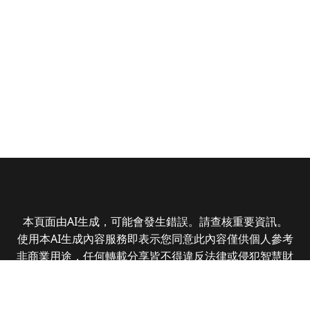
本頁面由AI生成，可能會發生錯誤。請查核重要資訊。
使用本AI生成內容服務即表示您同意此內容僅供個人參考
非商業用途，任何轉載分享皆不得違反法律或侵犯智慧財
產權，且您了解輸出內容可能不準確，所有爭議全曜財經
資訊股份有限公司保有最終解釋權