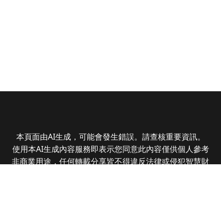
本頁面由AI生成，可能會發生錯誤。請查核重要資訊。
使用本AI生成內容服務即表示您同意此內容僅供個人參考
非商業用途，任何轉載分享皆不得違反法律或侵犯智慧財
產權，且您了解輸出內容可能不準確，所有爭議全曜財經
資訊股份有限公司保有最終解釋權
Copyright © 2025 CMoney Corporation. All rights