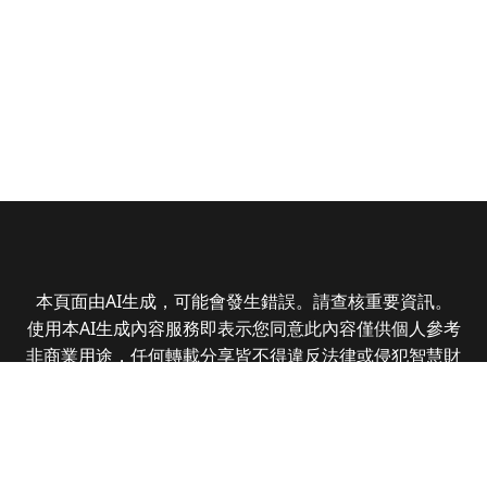
本頁面由AI生成，可能會發生錯誤。請查核重要資訊。
使用本AI生成內容服務即表示您同意此內容僅供個人參考
非商業用途，任何轉載分享皆不得違反法律或侵犯智慧財
產權，且您了解輸出內容可能不準確，所有爭議全曜財經
資訊股份有限公司保有最終解釋權
Copyright © 2025 CMoney Corporation. All rights