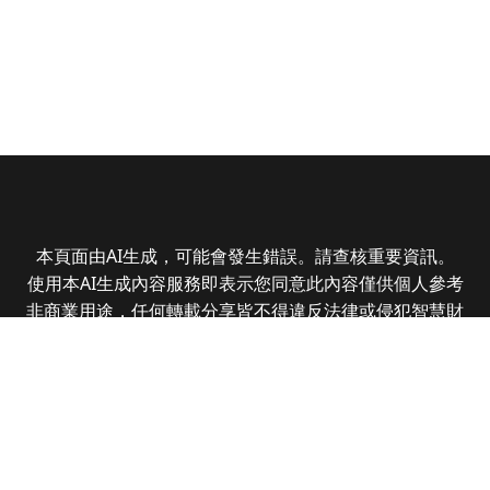
本頁面由AI生成，可能會發生錯誤。請查核重要資訊。
使用本AI生成內容服務即表示您同意此內容僅供個人參考
非商業用途，任何轉載分享皆不得違反法律或侵犯智慧財
產權，且您了解輸出內容可能不準確，所有爭議全曜財經
資訊股份有限公司保有最終解釋權
Copyright © 2025 CMoney Corporation. All rights
reserved.
|
隱私權政策