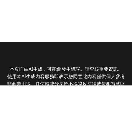
本頁面由AI生成，可能會發生錯誤。請查核重要資訊。
使用本AI生成內容服務即表示您同意此內容僅供個人參考
非商業用途，任何轉載分享皆不得違反法律或侵犯智慧財
產權，且您了解輸出內容可能不準確，所有爭議全曜財經
資訊股份有限公司保有最終解釋權
Copyright © 2025 CMoney Corporation. All rights
reserved.
|
隱私權政策