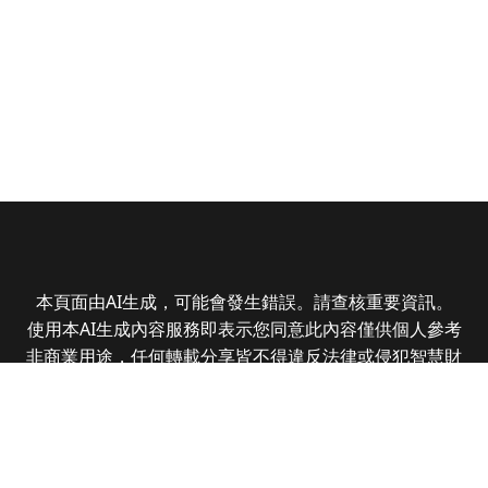
本頁面由AI生成，可能會發生錯誤。請查核重要資訊。
使用本AI生成內容服務即表示您同意此內容僅供個人參考
非商業用途，任何轉載分享皆不得違反法律或侵犯智慧財
產權，且您了解輸出內容可能不準確，所有爭議全曜財經
資訊股份有限公司保有最終解釋權
Copyright © 2025 CMoney Corporation. All rights