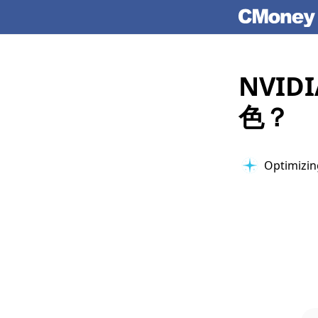
NVI
色？
Optimizin