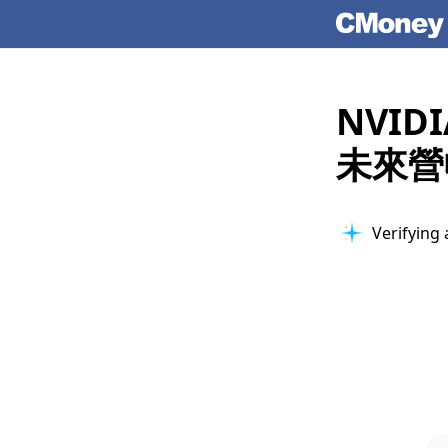
NVID
未來營
Verifying 