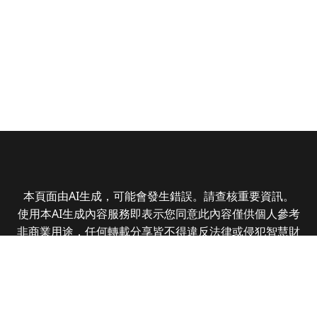
本頁面由AI生成，可能會發生錯誤。請查核重要資訊。
使用本AI生成內容服務即表示您同意此內容僅供個人參考
非商業用途，任何轉載分享皆不得違反法律或侵犯智慧財
產權，且您了解輸出內容可能不準確，所有爭議全曜財經
資訊股份有限公司保有最終解釋權
Copyright © 2025 CMoney Corporation. All rights