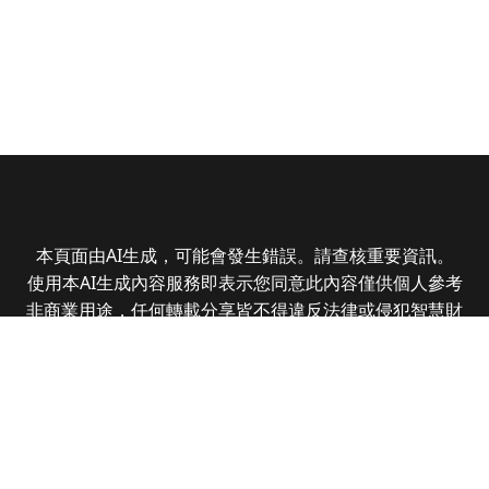
本頁面由AI生成，可能會發生錯誤。請查核重要資訊。
使用本AI生成內容服務即表示您同意此內容僅供個人參考
非商業用途，任何轉載分享皆不得違反法律或侵犯智慧財
產權，且您了解輸出內容可能不準確，所有爭議全曜財經
資訊股份有限公司保有最終解釋權
Copyright © 2025 CMoney Corporation. All rights
reserved.
|
隱私權政策