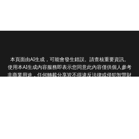
本頁面由AI生成，可能會發生錯誤。請查核重要資訊。
使用本AI生成內容服務即表示您同意此內容僅供個人參考
非商業用途，任何轉載分享皆不得違反法律或侵犯智慧財
產權，且您了解輸出內容可能不準確，所有爭議全曜財經
資訊股份有限公司保有最終解釋權
Copyright © 2025 CMoney Corporation. All rights
reserved.
|
隱私權政策