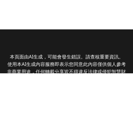
本頁面由AI生成，可能會發生錯誤。請查核重要資訊。
使用本AI生成內容服務即表示您同意此內容僅供個人參考
非商業用途，任何轉載分享皆不得違反法律或侵犯智慧財
產權，且您了解輸出內容可能不準確，所有爭議全曜財經
資訊股份有限公司保有最終解釋權
Copyright © 2025 CMoney Corporation. All rights
reserved.
|
隱私權政策