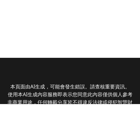
本頁面由AI生成，可能會發生錯誤。請查核重要資訊。
使用本AI生成內容服務即表示您同意此內容僅供個人參考
非商業用途，任何轉載分享皆不得違反法律或侵犯智慧財
產權，且您了解輸出內容可能不準確，所有爭議全曜財經
資訊股份有限公司保有最終解釋權
Copyright © 2025 CMoney Corporation. All rights