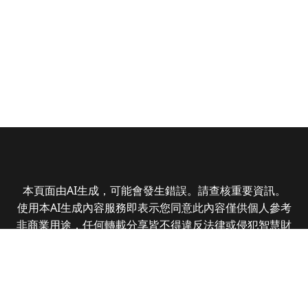
本頁面由AI生成，可能會發生錯誤。請查核重要資訊。
使用本AI生成內容服務即表示您同意此內容僅供個人參考
非商業用途，任何轉載分享皆不得違反法律或侵犯智慧財
產權，且您了解輸出內容可能不準確，所有爭議全曜財經
資訊股份有限公司保有最終解釋權
Copyright © 2025 CMoney Corporation. All rights