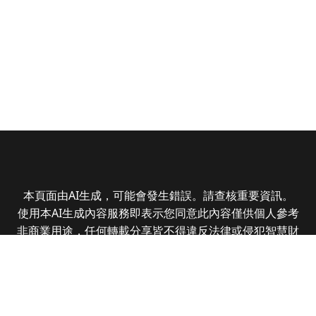
本頁面由AI生成，可能會發生錯誤。請查核重要資訊。
使用本AI生成內容服務即表示您同意此內容僅供個人參考
非商業用途，任何轉載分享皆不得違反法律或侵犯智慧財
產權，且您了解輸出內容可能不準確，所有爭議全曜財經
資訊股份有限公司保有最終解釋權
Copyright © 2025 CMoney Corporation. All rights