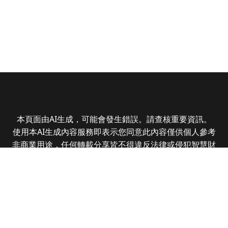
本頁面由AI生成，可能會發生錯誤。請查核重要資訊。
使用本AI生成內容服務即表示您同意此內容僅供個人參考
非商業用途，任何轉載分享皆不得違反法律或侵犯智慧財
產權，且您了解輸出內容可能不準確，所有爭議全曜財經
資訊股份有限公司保有最終解釋權
Copyright © 2025 CMoney Corporation. All rights
reserved.
|
隱私權政策